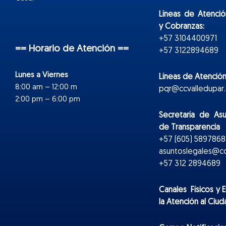
Líneas de Atenció
y Cobranzas:
+57 3104400971
== Horario de Atención ==
+57 3122894689
Lunes a Viernes
Líneas de Atención
8:00 am – 12:00 m
pqr@ccvalledupar.
2:00 pm – 6:00 pm
Secretaría de As
de Transparencia
+57 (605) 5897868 
asuntoslegales@cc
+57 312 2894689
Canales Físicos y
E
la Atención al Ciu