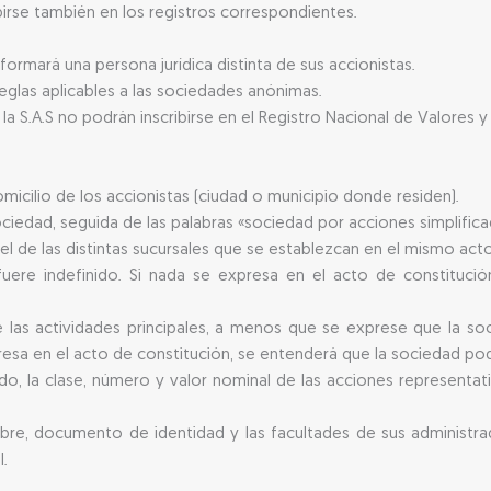
birse también en los registros correspondientes.
 formará una persona jurídica distinta de sus accionistas.
 reglas aplicables a las sociedades anónimas.
a S.A.S no podrán inscribirse en el Registro Nacional de Valores y
cilio de los accionistas (ciudad o municipio donde residen).
iedad, seguida de las palabras «sociedad por acciones simplificada
y el de las distintas sucursales que se establezcan en el mismo act
fuere indefinido. Si nada se expresa en el acto de constituci
las actividades principales, a menos que se exprese que la soci
xpresa en el acto de constitución, se entenderá que la sociedad podrá
ado, la clase, número y valor nominal de las acciones representat
bre, documento de identidad y las facultades de sus administr
.