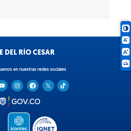
 DEL RÍO CESAR
guenos en nuestras redes sociales
T
i
k
t
o
k