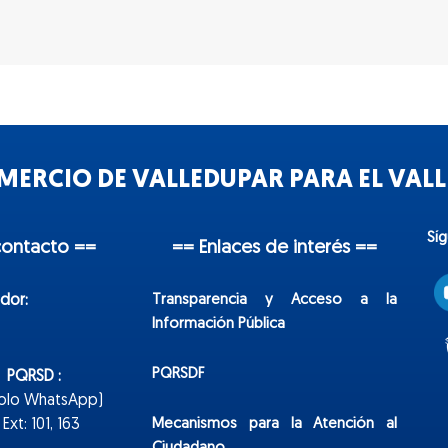
ERCIO DE VALLEDUPAR PARA EL VALLE
Sí
contacto ==
== Enlaces de interés ==
Transparencia y Acceso a la
dor:
Información Pública
PQRSDF
n PQRSD :
Solo WhatsApp)
Mecanismos para la Atención al
xt: 101, 163