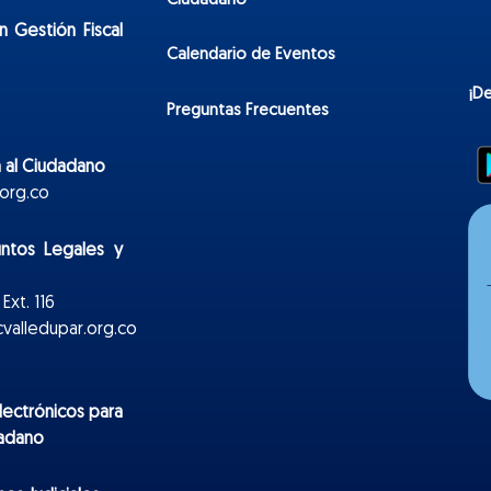
Ciudadano
n Gestión Fiscal
Calendario de Eventos
¡D
Preguntas Frecuentes
 al Ciudadano
org.co
untos Legales y
Ext. 116
valledupar.org.co
lectr
ónicos
para
dadano