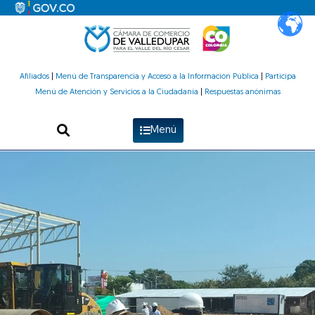
Ir
al
contenido
Afiliados
|
Menú de Transparencia y Acceso a la Información Pública
|
Participa
Menú de Atención y Servicios a la Ciudadanía
|
Respuestas anónimas
Menú