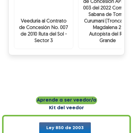
de Concesión APP No.
003 del 2022 Corredor
Sabana de Torres
Veeduría al Contrato
Curumaní (Troncal del
de Concesión No. 007
Magdalena 2)
de 2010 Ruta del Sol -
Autopista del Río
Sector 3
Grande
Aprende a ser veedor/a
Kit del veedor
Ley 850 de 2003