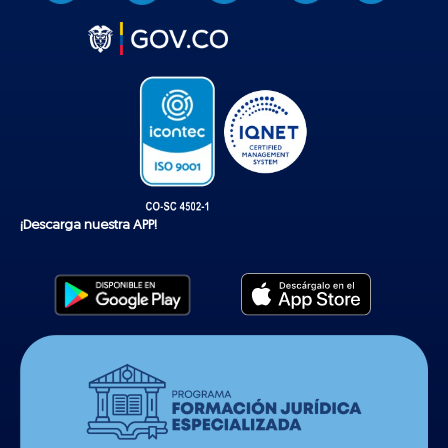
k
t
o
k
¡Descarga nuestra APP!