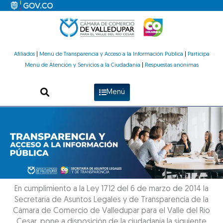
Ir
al
contenido
Afiliados
|
Menú de Transparencia y Acceso a la Información Pública
|
Participa
Menú de Atención y Servicios a la Ciudadanía
|
Respuestas anónimas
Menú
En cumplimiento a la Ley 1712 del 6 de marzo de 2014 la
Secretaría de Asuntos Legales y de Transparencia de la
Cámara de Comercio de Valledupar para el Valle del Río
Cesar, pone a disposición de la ciudadanía la siguiente