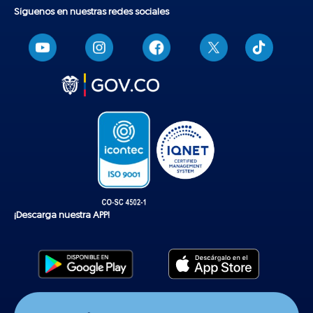
Síguenos en nuestras redes sociales
T
i
k
t
o
k
¡Descarga nuestra APP!