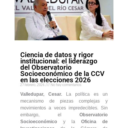
g
g
g
g
g
g
g
g
g
g
g
g
g
g
g
g
g
g
g
g
g
g
g
g
e
e
e
e
e
e
e
e
e
e
e
e
e
e
e
e
e
e
e
e
e
e
e
e
Ciencia de datos y rigor
institucional: el liderazgo
del Observatorio
Socioeconómico de la CCV
en las elecciones 2026
27 febrero, 2026
No hay comentarios
Valledupar, Cesar.
La política es un
mecanismo de piezas complejas y
movimientos a veces impredecibles. Sin
embargo, el
Observatorio
Socioeconómico
y la
Oficina de