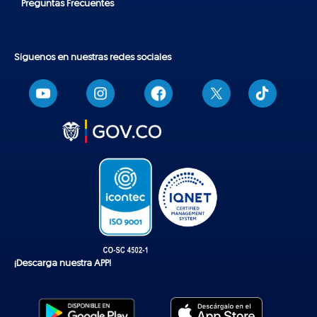
Preguntas Frecuentes
Síguenos en nuestras redes sociales
T
i
k
t
o
k
¡Descarga nuestra APP!