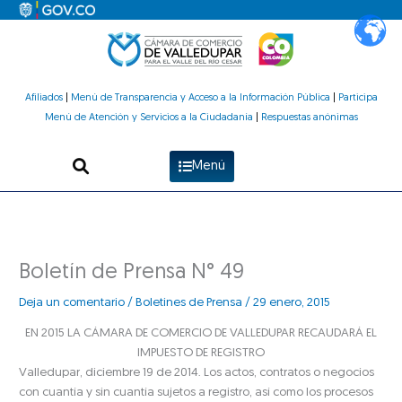
Ir
al
contenido
Afiliados
|
Menú de Transparencia y Acceso a la Información Pública
|
Participa
Menú de Atención y Servicios a la Ciudadanía
|
Respuestas anónimas
Menú
Boletín de Prensa N° 49
Deja un comentario
/
Boletines de Prensa
/
29 enero, 2015
EN 2015 LA CÁMARA DE COMERCIO DE VALLEDUPAR RECAUDARÁ EL
IMPUESTO DE REGISTRO
Valledupar, diciembre 19 de 2014. Los actos, contratos o negocios
con cuantía y sin cuantía sujetos a registro, así como los procesos