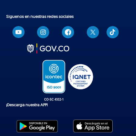
Síguenos en nuestras redes sociales
T
i
k
t
o
k
¡Descarga nuestra APP!