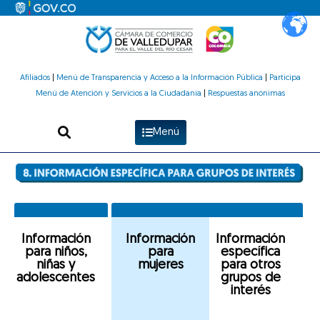
Ir
al
contenido
Afiliados
|
Menú de Transparencia y Acceso a la Información Pública
|
Participa
Menú de Atención y Servicios a la Ciudadanía
|
Respuestas anónimas
Menú
Información
Información
Información
para niños,
para
específica
niñas y
mujeres
para otros
adolescentes
grupos de
interés