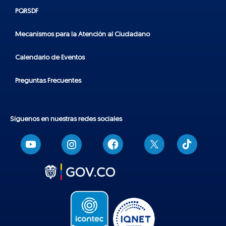
PQRSDF
Mecanismos para la Atención al Ciudadano
Calendario de Eventos
Preguntas Frecuentes
Síguenos en nuestras redes sociales
T
i
k
t
o
k