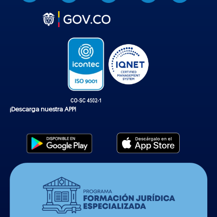
k
t
o
k
¡Descarga nuestra APP!