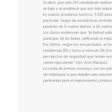
Es decir, que solo 347 vendedores realizar
es baja y se evidencia que son más respons
En cuanto al balance turístico, 5.925 pas
particular. Según las estadísticas emit
pasando de 6 vuelos diarios, a 28 vuelos
Los datos evidencian que
“el festival va
participar de las fiestas, ratificando la i
Por último, según los encuestados, el he
residencias (15) y hurto a vehículo (11). E
percepción de seguridad que tenían resid
vienen ejecutando”
. Dijo Urón Márquez.
La rueda de prensa concluyó con las pala
de Valledupar a que detallen este resumen
pertinentes para el mejoramiento continuo