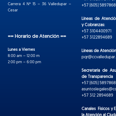
Carrera 4 N° 15 – 36 Valledupar –
+57 (605) 5897868 E
Cesar
Líneas de Atenció
y Cobranzas:
+57 3104400971
== Horario de Atención ==
+57 3122894689
Lunes a Viernes
Líneas de Atención
8:00 am – 12:00 m
pqr@ccvalledupar.
2:00 pm – 6:00 pm
Secretaría de As
de Transparencia
+57 (605) 5897868 
asuntoslegales@cc
+57 312 2894689
Canales Físicos y
E
la Atención al Ciu