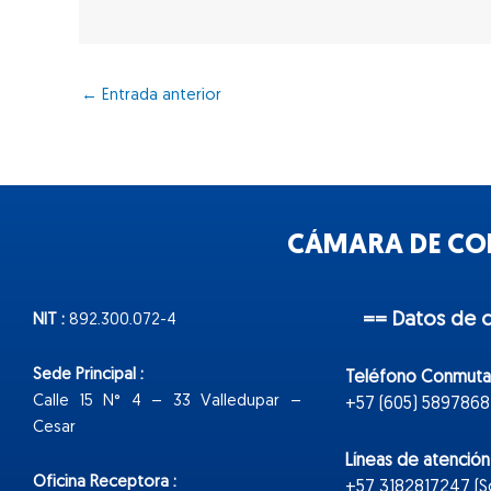
←
Entrada anterior
CÁMARA DE COM
== Datos de 
NIT :
892.300.072-4
Sede Principal :
Teléfono Conmuta
Calle 15 N° 4 – 33 Valledupar –
+57 (605) 5897868
Cesar
Líneas de atenció
Oficina Receptora :
+57 3182817247 (