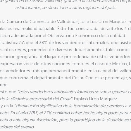
e genera en el Festival vallenato, gracias a la comercialización de 
estacionarios, se direcciona a otras regiones del país.
de la Cámara de Comercio de Valledupar, José Luis Urón Márquez, r
 es una realidad palpable. Ésta, fue constatada, durante los 4 día
gación adelantada por el Observatorio Económico de la entidad.
tadística? A que el 38% de los vendedores informales, que asiste
s santos reyes, proceden de diversos departamentos tales como: A
ubicación geográfica del lugar de procedencia de estos vendedores
expresaron venir de otras naciones como es el caso de México, 
los vendedores trabajan permanentemente en la capital del vallen
 que conforma el departamento del Cesar. Con este porcentaje, se
ior.
esto que
“estos vendedores ambulantes foráneos se van a generar ca
ndo la dinámica empresarial del Cesar”
. Explicó Urón Márquez.
y es la
“disminución significativa de la formalización de permisos a
nato. En el año 2013, el 27% confirmó haber hecho algún pago para real
nata o ante alguna Asociación, pero lo paradójico de la situación es 
adores del evento
.