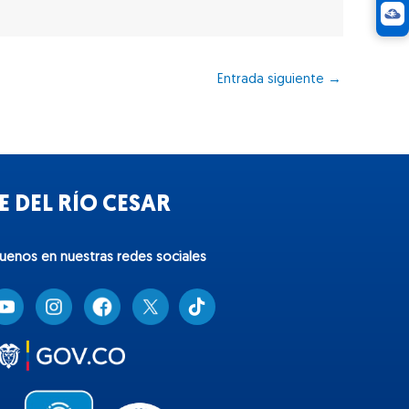
Entrada siguiente
→
 DEL RÍO CESAR
guenos en nuestras redes sociales
T
i
k
t
o
k