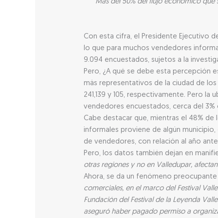
Más del 50% del flujo económico que s
Con esta cifra, el Presidente Ejecutivo 
lo que para muchos vendedores informales
9.094 encuestados, sujetos a la investi
Pero, ¿A qué se debe esta percepción es
más representativos de la ciudad de lo
241,139 y 105, respectivamente. Pero la 
vendedores encuestados, cerca del 3% 
Cabe destacar que, mientras el 48% de 
informales proviene de algún municipio,
de vendedores, con relación al año anter
Pero, los datos también dejan en manifi
otras regiones y no en Valledupar, afecta
Ahora, se da un fenómeno preocupante 
comerciales, en el marco del Festival Valle
Fundación del Festival de la Leyenda Valle
aseguró haber pagado permiso a organiz