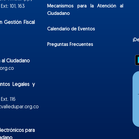
Mecanismos para la Atención al
xt: 101, 163
Ciudadano
n Gestión Fiscal
Calendario de Eventos
¡D
Preguntas Frecuentes
 al Ciudadano
org.co
untos Legales y
Ext. 116
valledupar.org.co
lectr
ónicos
para
dadano