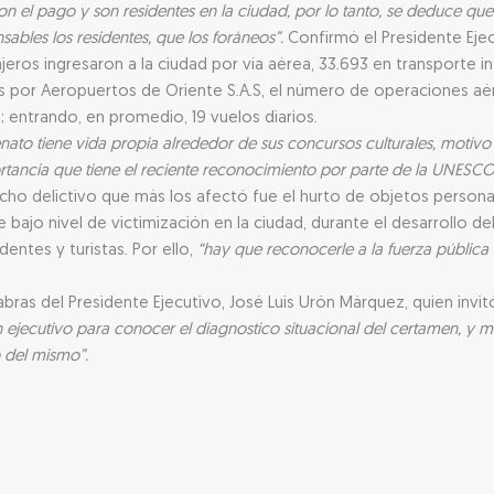
on el pago y son residentes en la ciudad, por lo tanto, se deduce qu
ables los residentes, que los foráneos”.
Confirmó el Presidente Ejec
ajeros ingresaron a la ciudad por vía aérea, 33.693 en transporte 
idas por Aeropuertos de Oriente S.A.S, el número de operaciones a
; entrando, en promedio, 19 vuelos diarios.
llenato tiene vida propia alrededor de sus concursos culturales, motivo 
mportancia que tiene el reciente reconocimiento por parte de la UNESCO
cho delictivo que más los afectó fue el hurto de objetos personal
ste bajo nivel de victimización en la ciudad, durante el desarrollo del
entes y turistas. Por ello,
“hay que reconocerle a la fuerza pública
bras del Presidente Ejecutivo, José Luis Urón Márquez, quien invi
 ejecutivo para conocer el diagnostico situacional del certamen, y 
 del mismo”.