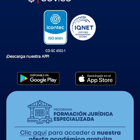
o
k
¡Descarga nuestra APP!