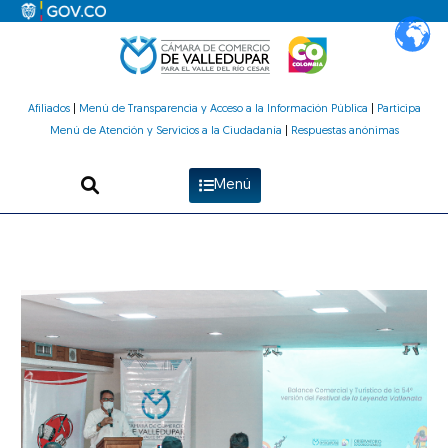
Ir
al
contenido
Afiliados
|
Menú de Transparencia y Acceso a la Información Pública
|
Participa
Menú de Atención y Servicios a la Ciudadanía
|
Respuestas anónimas
Menú