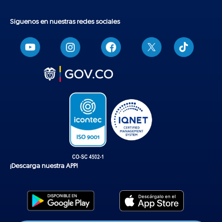
Síguenos en nuestras redes sociales
T
i
k
t
o
k
¡Descarga nuestra APP!