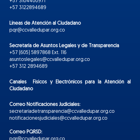
+57 3104400971
+57 3122894689
Líneas de Atención al Ciudadano
pqr@ccvalledupar.org.co
Secretaría de Asuntos Legales y de Transparencia
+57 (605) 5897868 Ext. 116
asuntoslegales@ccvalledupar.org.co
+57 312 2894689
Canales Físicos y
Electr
ónicos
para la Atención al
Ciudadano
Correo Notificaciones Judiciales:
secretariadetransparencia@ccvalledupar.org.co
notificacionesjudiciales@ccvalledupar.org.co
Correo PQRSD:
pqr@ccvalledupar.org.co