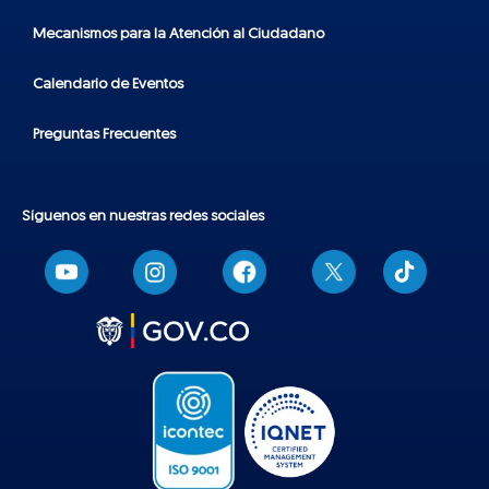
Mecanismos para la Atención al Ciudadano
Calendario de Eventos
Preguntas Frecuentes
Síguenos en nuestras redes sociales
T
i
k
t
o
k