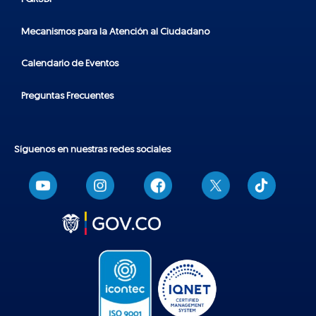
Mecanismos para la Atención al Ciudadano
Calendario de Eventos
Preguntas Frecuentes
Síguenos en nuestras redes sociales
T
i
k
t
o
k