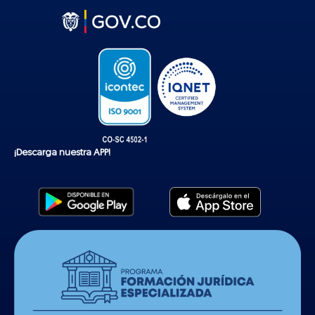
k
t
o
k
¡Descarga nuestra APP!