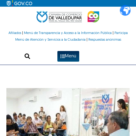
Ir
al
contenido
Afiliados
|
Menú de Transparencia y Acceso a la Información Pública
|
Participa
Menú de Atención y Servicios a la Ciudadanía
|
Respuestas anónimas
Menú