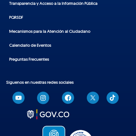
Transparencia y Acceso a la Información Pública
PQRSDF
Mecanismos para la Atención al Ciudadano
Calendario de Eventos
Preguntas Frecuentes
Síguenos en nuestras redes sociales
T
i
k
t
o
k