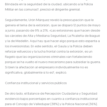
Blindada en la seguridad de la ciudad, ubicando a la Policía
Militar en las comunas?, precisó el dirigente gremial.
Seguidamente, Urón Márquez reveló la preocupación que le
genera el tema de la extorsión, que se disparó 12 puntos de mayo
a junio, pasando de 9% a 21%. «Las extorsiones que hacen desde
las cárceles de Alta y Mediana Seguridad, La Picaleña de Ibagué
y la de Medellín. Aquí hay que hacer algo porque esto espanta a
los inversionistas. En este sentido, el Gaula y la Policía deben
reforzar esfuerzos y la lucha frontal contra la extorsión, es un
flagelo que las organizaciones criminales van fortaleciendo
porque se ha vuelto el nuevo mecanismo para subsidiar la guerra.
Si bien la afectación al empresario individualmente no es
significativa, globalmente sí lo es?, explicó.
Confianza institucional y servicios públicos
De otro lado, el Balance de Percepción Ciudadana y Seguridad
evidenció bajos porcentajes en cuanto a confianza institucional
para el Concejo de Valledupar (38%) y la Policía Nacional (36%).