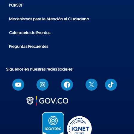
PQRSDF
Mecanismos para la Atención al Ciudadano
Calendario de Eventos
Preguntas Frecuentes
Síguenos en nuestras redes sociales
T
i
k
t
o
k