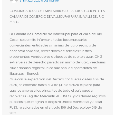
31 MARZO, 2020 A LAS 11:08 AM
COMUNICADO A LOS EMPRESARIOS DE LA JURISDICCION DE LA
CÁMARA DE COMERCIO DE VALLEDUPAR PARA EL VALLE DEL RÍO
CESAR
La Cámara de Comercio de Valledupar para el Valle del Río
Cesar, se permite informar a todos los empresarios
comerciantes, entidades sin ánimo de lucro, registro de
economía solidaria, prestadores de servicios turístico,
proponentes, vendedores de juegos de suerte y azar, ONG
extranjeras de derecho privado sin ánimo de lucro, veedurías
ciudadanas y registro único nacional de operadores de
libranzas – Runeol:
Que con la expedición del Decreto con fuerza de ley 434 de
2020, se extiende hasta el 3 de julio de 2020 el plazo para
que los empresarios e inscritos de todo el país puedan
renovar su Registro Mercantil, el RUNEOL y los demás registros
públicos que integran el Registro Único Empresarial y Social –
RUES, relacionados en el artículo 166 del Decreto Ley 019 de
2012