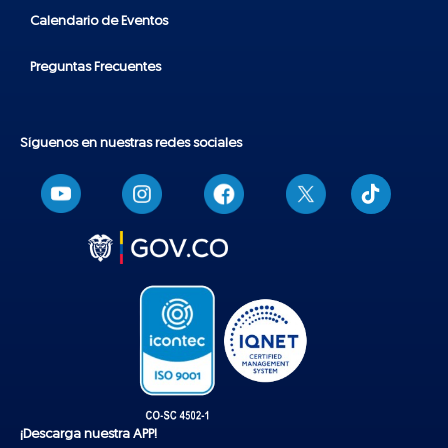
Calendario de Eventos
Preguntas Frecuentes
Síguenos en nuestras redes sociales
T
i
k
t
o
k
¡Descarga nuestra APP!