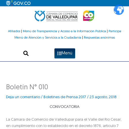
Ir
al
contenido
Afiliados
|
Menú de Transparencia y Acceso a la Información Pública
|
Participa
Menú de Atención y Servicios a la Ciudadanía
|
Respuestas anónimas
Menú
Boletín N° 010
Deja un comentario
/
Boletines de Prensa 2017
/
23 agosto, 2018
CONVOCATORIA
La Cámara de Comercio de Valledupar para el Valle del Río Cesar,
en cumplimiento con lo establecido en el decreto 1876, artículo 7