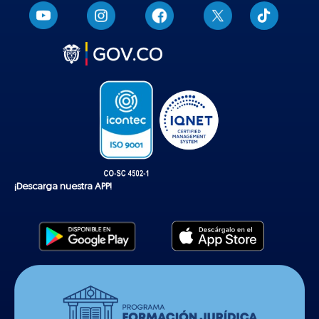
T
i
k
t
o
k
¡Descarga nuestra APP!