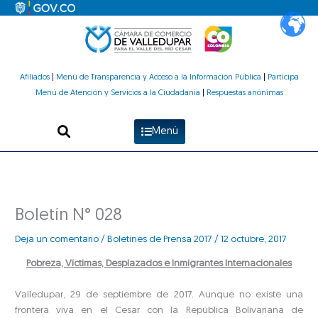
Ir
al
contenido
Afiliados
|
Menú de Transparencia y Acceso a la Información Pública
|
Participa
Menú de Atención y Servicios a la Ciudadanía
|
Respuestas anónimas
Menú
Boletín N° 028
Deja un comentario
/
Boletines de Prensa 2017
/
12 octubre, 2017
Pobreza, Víctimas, Desplazados e Inmigrantes Internacionales
Valledupar, 29 de septiembre de 2017. Aunque no existe una
frontera viva en el Cesar con la República Bolivariana de