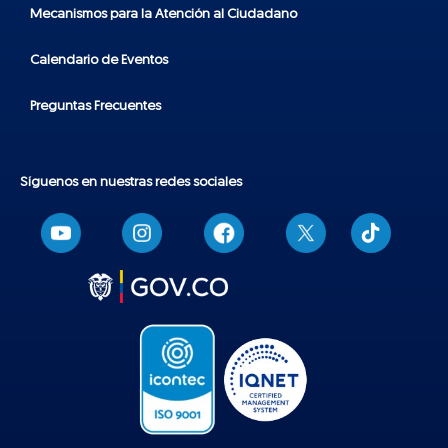
Mecanismos para la Atención al Ciudadano
Calendario de Eventos
Preguntas Frecuentes
Síguenos en nuestras redes sociales
T
i
k
t
o
k