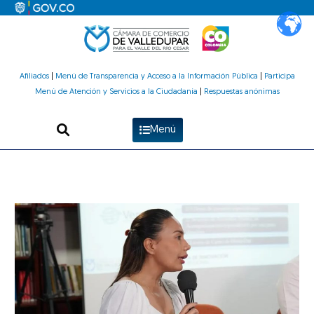
Ir
al
contenido
Afiliados
|
Menú de Transparencia y Acceso a la Información Pública
|
Participa
Menú de Atención y Servicios a la Ciudadanía
|
Respuestas anónimas
Menú