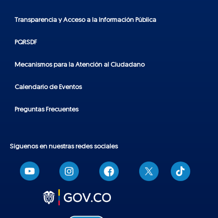
Transparencia y Acceso a la Información Pública
PQRSDF
Mecanismos para la Atención al Ciudadano
Calendario de Eventos
Preguntas Frecuentes
Síguenos en nuestras redes sociales
T
i
k
t
o
k