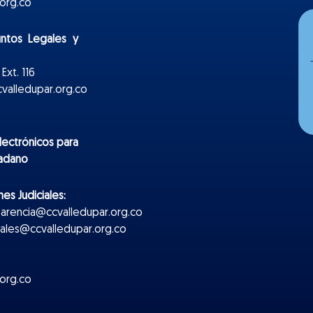
org.co
untos Legales y
Ext. 116
valledupar.org.co
lectr
ónicos
para
dadano
es Judiciales:
parencia@ccvalledupar.org.co
ciales@ccvalledupar.org.co
org.co