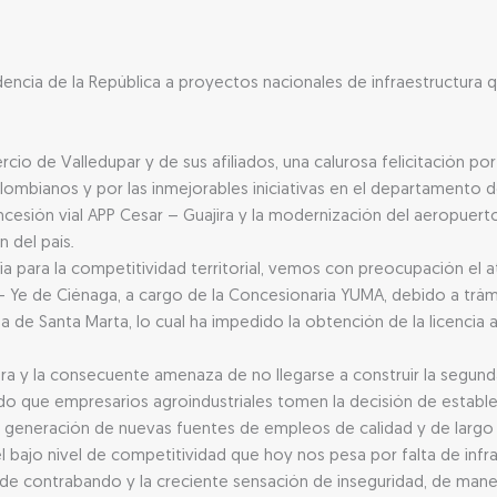
idencia de la República a proyectos nacionales de infraestructura 
io de Valledupar y de sus afiliados, una calurosa felicitación po
colombianos y por las inmejorables iniciativas en el departamento
concesión vial APP Cesar – Guajira y la modernización del aeropuer
 del país.
 para la competitividad territorial, vemos con preocupación el a
– Ye de Ciénaga, a cargo de la Concesionaria YUMA, debido a trám
a de Santa Marta, lo cual ha impedido la obtención de la licencia 
bra y la consecuente amenaza de no llegarse a construir la segund
do que empresarios agroindustriales tomen la decisión de establece
 generación de nuevas fuentes de empleos de calidad y de largo 
 bajo nivel de competitividad que hoy nos pesa por falta de infr
de contrabando y la creciente sensación de inseguridad, de maner