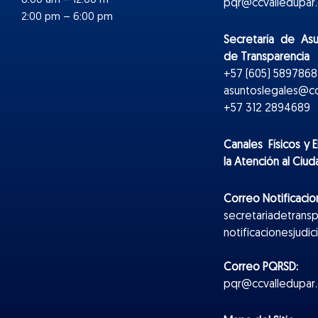
8:00 am – 12:00 m
pqr@ccvalledupar.
2:00 pm – 6:00 pm
Secretaría de As
de Transparencia
+57 (605) 5897868 
asuntoslegales@cc
+57 312 2894689
Canales Físicos y
E
la Atención al Ciu
Correo Notificacion
secretariadetrans
notificacionesjudi
Correo PQRSD:
pqr@ccvalledupar.