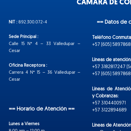
CÁMARA DE COM
== Datos de 
NIT :
892.300.072-4
Sede Principal :
Teléfono Conmuta
Calle 15 N° 4 – 33 Valledupar –
+57 (605) 5897868
Cesar
Líneas de atenció
Oficina Receptora :
+57 3182817247 (
Carrera 4 N° 15 – 36 Valledupar –
+57 (605) 5897868 E
Cesar
Líneas de Atenció
y Cobranzas:
+57 3104400971
== Horario de Atención ==
+57 3122894689
Lunes a Viernes
Líneas de Atención