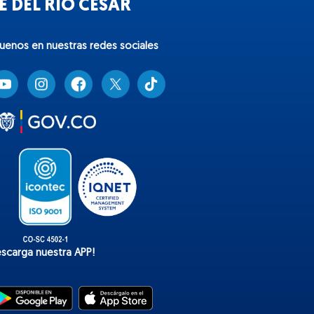
 DEL RÍO CESAR
guenos en nuestras redes sociales
T
i
k
t
o
k
escarga nuestra APP!