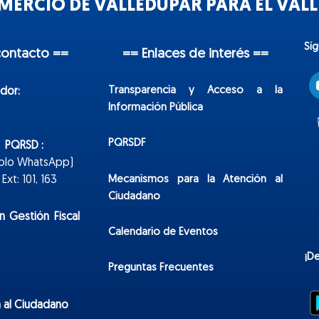
ERCIO DE VALLEDUPAR PARA EL VALLE
Sí
contacto ==
== Enlaces de interés ==
Transparencia y Acceso a la
dor:
Información Pública
PQRSDF
n PQRSD :
Solo WhatsApp)
Mecanismos para la Atención al
xt: 101, 163
Ciudadano
n Gestión Fiscal
Calendario de Eventos
¡D
Preguntas Frecuentes
 al Ciudadano