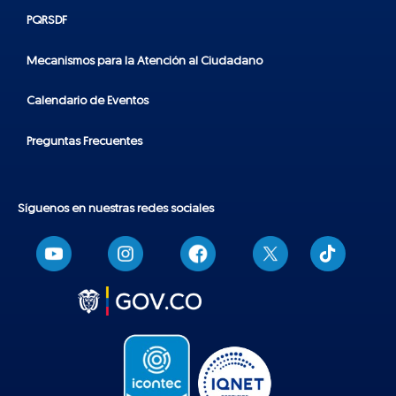
PQRSDF
Mecanismos para la Atención al Ciudadano
Calendario de Eventos
Preguntas Frecuentes
Síguenos en nuestras redes sociales
T
i
k
t
o
k