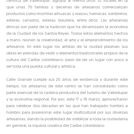
céntrica de Valledupar, agrupa al menos unos 32 locales en la
que unas 70 familias y decenas de artesanos comercializan
productos como mochilas arhuacas y wayuu, hamacas, sombreros,
esteras, canastos, esteras, bisutería, entre otros. Las artesanías
étnicas son parte de la tradición que ha dinamizado la economía
de la Ciudad de los Santos Reyes. Todos estos elementos hechos
a mano, reúnen la creatividad, el arte y el emprendimiento de los
artesanos. En este lugar los artistas de la ciudad plasman sus
obras en prendas de vestir o elementos tradicionales propios de la
cultura del Caribe colombiano; pasó de ser un lugar con poco a
ser toda una puesta cultural y artística.
Calle Grande cumple sus 20 años de existencia y durante este
tiempo, los artesanos de este centro se han consolidado como
parte esencial de la cadena productiva del turismo de Valledupar
y la economía regional. Por eso, este 17 y 18 marzo, aprovecharon
para celebrar dos décadas en las que han trabajado hombro a
hombro para posesionar este lugar multicultural por sus diversas
artesanías, dando la posibilidad de visibilizar a toda la ciudadanía
en general, la riqueza creativa del Caribe colombiano.