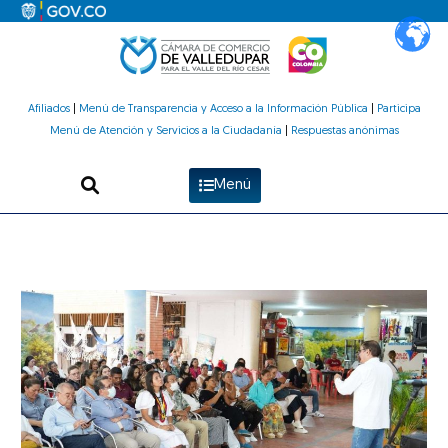
Ir
al
contenido
Afiliados
|
Menú de Transparencia y Acceso a la Información Pública
|
Participa
Menú de Atención y Servicios a la Ciudadanía
|
Respuestas anónimas
Menú