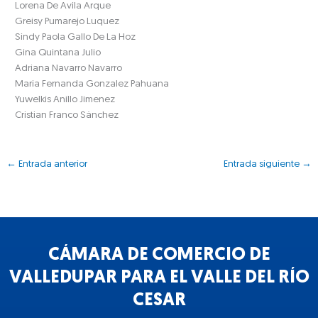
Lorena De Avila Arque
Greisy Pumarejo Luquez
Sindy Paola Gallo De La Hoz
Gina Quintana Julio
Adriana Navarro Navarro
Maria Fernanda Gonzalez Pahuana
Yuwelkis Anillo Jimenez
Cristian Franco Sánchez
←
Entrada anterior
Entrada siguiente
→
CÁMARA DE COMERCIO DE
VALLEDUPAR PARA EL VALLE DEL RÍO
CESAR