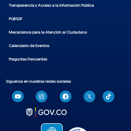
Transparencia y Acceso a la Información Pública
PQRSDF
Mecanismos para la Atención al Ciudadano
Calendario de Eventos
Preguntas Frecuentes
Síguenos en nuestras redes sociales
T
i
k
t
o
k