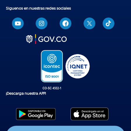
Síguenos en nuestras redes sociales
T
i
k
t
o
k
¡Descarga nuestra APP!