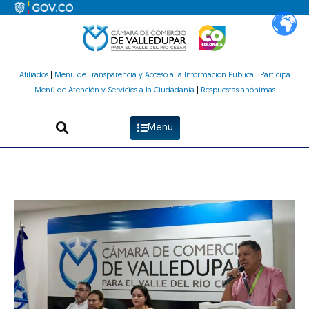
Ir
al
contenido
Afiliados
|
Menú de Transparencia y Acceso a la Información Pública
|
Participa
Menú de Atención y Servicios a la Ciudadanía
|
Respuestas anónimas
Menú