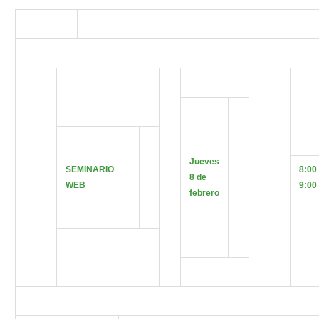
Jueves
SEMINARIO
8:00
8 de
WEB
9:00
febrero