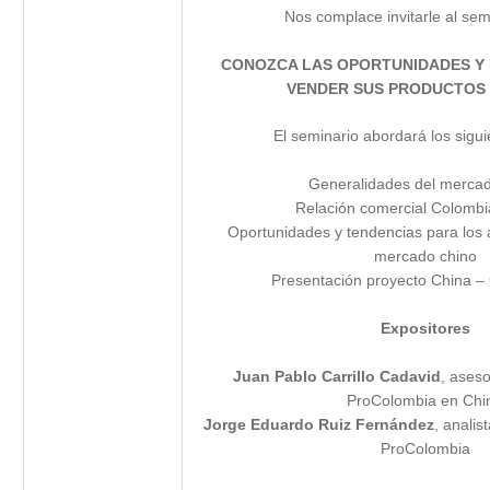
Nos complace invitarle al sem
CONOZCA LAS OPORTUNIDADES Y
VENDER SUS PRODUCTOS 
El seminario abordará los sigu
Generalidades del mercad
Relación comercial Colombi
Oportunidades y tendencias para los 
mercado chino
Presentación proyecto China – 
Expositores
Juan Pablo Carrillo Cadavid
, aseso
ProColombia en Chi
Jorge Eduardo Ruiz Fernández
, analis
ProColombia