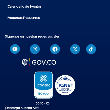
Calendario de Eventos
Preguntas Frecuentes
Síguenos en nuestras redes sociales
T
i
k
t
o
k
¡Descarga nuestra APP!