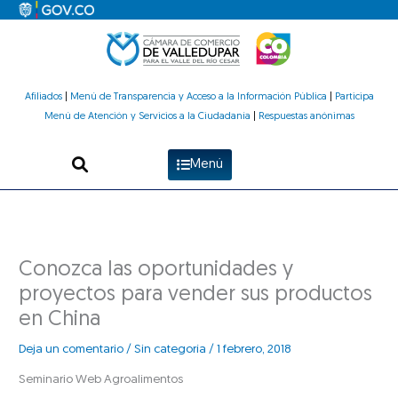
Ir
al
contenido
Afiliados
|
Menú de Transparencia y Acceso a la Información Pública
|
Participa
Menú de Atención y Servicios a la Ciudadanía
|
Respuestas anónimas
Menú
Conozca las oportunidades y
proyectos para vender sus productos
en China
Deja un comentario
/
Sin categoría
/
1 febrero, 2018
Seminario Web Agroalimentos