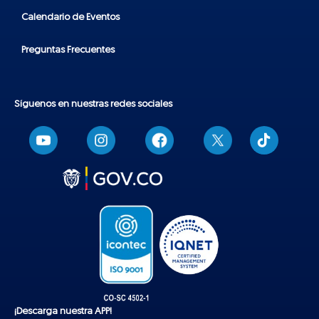
Calendario de Eventos
Preguntas Frecuentes
Síguenos en nuestras redes sociales
T
i
k
t
o
k
¡Descarga nuestra APP!