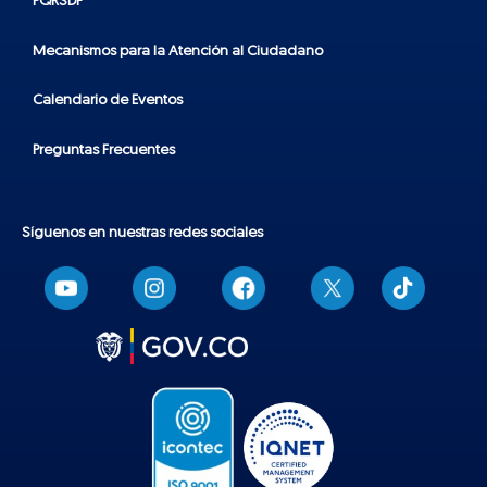
PQRSDF
Mecanismos para la Atención al Ciudadano
Calendario de Eventos
Preguntas Frecuentes
Síguenos en nuestras redes sociales
T
i
k
t
o
k