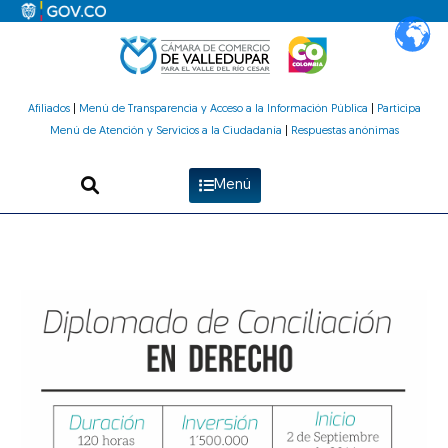
Ir
al
contenido
Afiliados
|
Menú de Transparencia y Acceso a la Información Pública
|
Participa
Menú de Atención y Servicios a la Ciudadanía
|
Respuestas anónimas
Menú