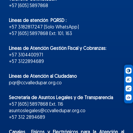
+57 (605) 5897868
Líneas de atención PQRSD :
+57 3182817247 (Solo WhatsApp)
+57 (605) 5897868 Ext: 101, 163
Líneas de Atención Gestión Fiscal y Cobranzas:
+57 3104400971
+57 3122894689
Líneas de Atención al Ciudadano
pqr@ccvalledupar.org.co
Secretaría de Asuntos Legales y de Transparencia
+57 (605) 5897868 Ext. 116
asuntoslegales@ccvalledupar.org.co
+57 312 2894689
Canales Físicos y
Electr
ónicos
para la Atención al