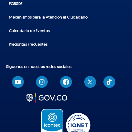
PQRSDF
Mecanismos para la Atención al Ciudadano
Calendario de Eventos
Preguntas Frecuentes
Síguenos en nuestras redes sociales
T
i
k
t
o
k