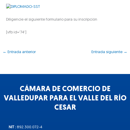
Diligencie el siguiente formulario para su inscripción
[vfb id=’74’]
←
Entrada anterior
Entrada siguiente
→
CÁMARA DE COMERCIO DE
VALLEDUPAR PARA EL VALLE DEL RÍO
CESAR
NIT :
892.300.072-4