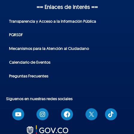
== Enlaces de interés ==
Transparencia y Acceso a la Información Pública
PQRSDF
Mecanismos para la Atención al Ciudadano
Calendario de Eventos
Preguntas Frecuentes
Síguenos en nuestras redes sociales
T
i
k
t
o