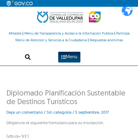
Ir
al
contenido
Afiliados
|
Menú de Transparencia y Acceso a la Información Pública
|
Participa
Menú de Atención y Servicios a la Ciudadanía
|
Respuestas anónimas
Menú
Diplomado Planificación Sustentable
de Destinos Turísticos
Deja un comentario
/
Sin categoría
/
5 septiembre, 2017
Diligencie el siguiente formulario para su inscripción.
[vfb id=’93’]