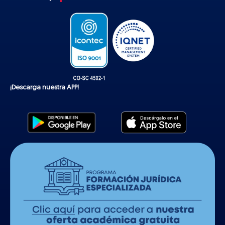
k
¡Descarga nuestra APP!