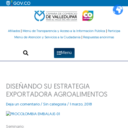
Ir
al
contenido
Afiliados
|
Menú de Transparencia y Acceso a la Información Pública
|
Participa
Menú de Atención y Servicios a la Ciudadanía
|
Respuestas anónimas
Menú
DISEÑANDO SU ESTRATEGIA
EXPORTADORA AGROALIMENTOS
Deja un comentario
/
Sin categoría
/
1 marzo, 2018
Seminario: