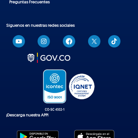
Preguntas Frecuentes
Síguenos en nuestras redes sociales
T
i
k
t
o
k
¡Descarga nuestra APP!