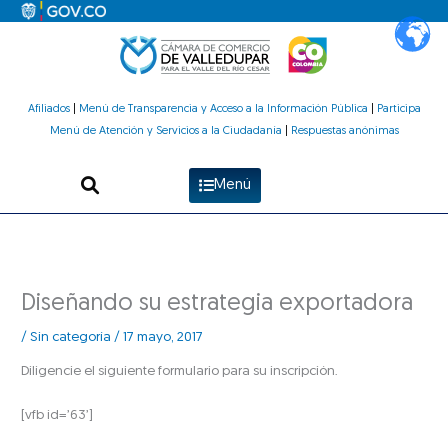
Ir
al
contenido
Afiliados
|
Menú de Transparencia y Acceso a la Información Pública
|
Participa
Menú de Atención y Servicios a la Ciudadanía
|
Respuestas anónimas
Menú
Diseñando su estrategia exportadora
/
Sin categoría
/
17 mayo, 2017
Diligencie el siguiente formulario para su inscripción.
[vfb id=’63’]