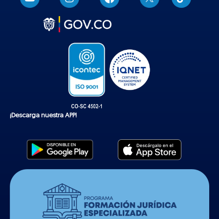
i
k
t
o
k
¡Descarga nuestra APP!