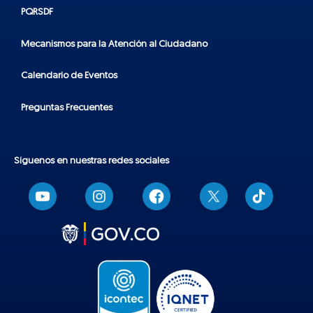
PQRSDF
Mecanismos para la Atención al Ciudadano
Calendario de Eventos
Preguntas Frecuentes
Síguenos en nuestras redes sociales
T
i
k
t
o
k