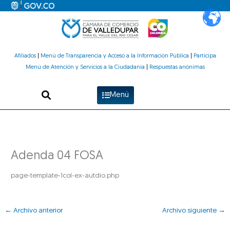
Ir
al
contenido
Afiliados
|
Menú de Transparencia y Acceso a la Información Pública
|
Participa
Menú de Atención y Servicios a la Ciudadanía
|
Respuestas anónimas
Menú
Adenda 04 FOSA
page-template-1col-ex-autdio.php
←
Archivo anterior
Archivo siguiente
→