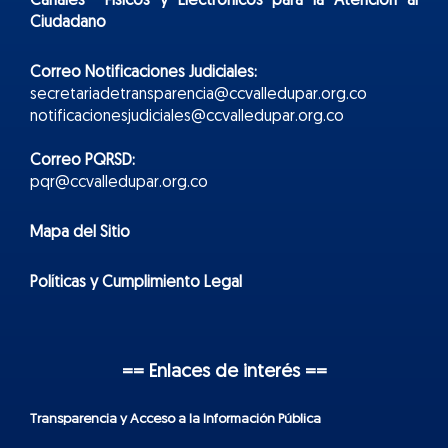
Canales Físicos y
Electr
ónicos
para la Atención al
Ciudadano
Correo Notificaciones Judiciales:
secretariadetransparencia@ccvalledupar.org.co
notificacionesjudiciales@ccvalledupar.org.co
Correo PQRSD:
pqr@ccvalledupar.org.co
Mapa del Sitio
Políticas y Cumplimiento Legal
== Enlaces de interés ==
Transparencia y Acceso a la Información Pública