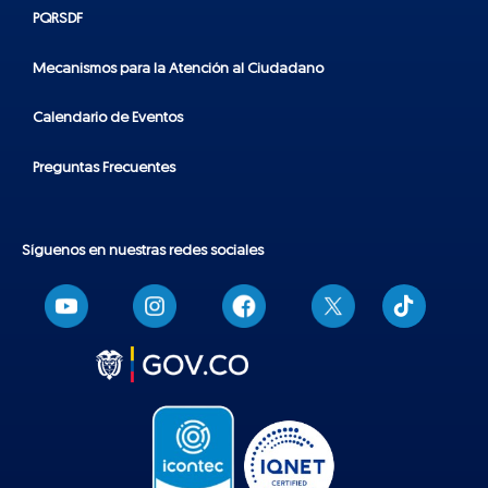
PQRSDF
Mecanismos para la Atención al Ciudadano
Calendario de Eventos
Preguntas Frecuentes
Síguenos en nuestras redes sociales
T
i
k
t
o
k