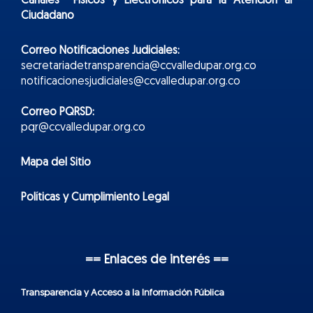
Canales Físicos y
Electr
ónicos
para la Atención al
Ciudadano
Correo Notificaciones Judiciales:
secretariadetransparencia@ccvalledupar.org.co
notificacionesjudiciales@ccvalledupar.org.co
Correo PQRSD:
pqr@ccvalledupar.org.co
Mapa del Sitio
Políticas y Cumplimiento Legal
== Enlaces de interés ==
Transparencia y Acceso a la Información Pública