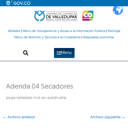
Ir
al
contenido
Afiliados
|
Menú de Transparencia y Acceso a la Información Pública
|
Participa
Menú de Atención y Servicios a la Ciudadanía
|
Respuestas anónimas
Menú
Adenda 04 Secadores
page-template-1col-ex-autdio.php
←
Archivo anterior
Archivo siguiente
→