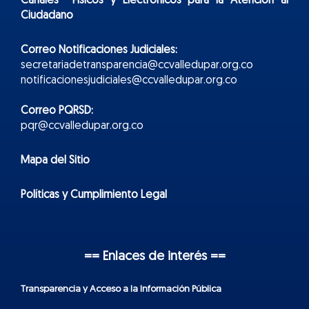
Canales Físicos y
Electr
ónicos
para la Atención al
Ciudadano
Correo Notificaciones Judiciales:
secretariadetransparencia@ccvalledupar.org.co
notificacionesjudiciales@ccvalledupar.org.co
Correo PQRSD:
pqr@ccvalledupar.org.co
Mapa del Sitio
Políticas y Cumplimiento Legal
== Enlaces de interés ==
Transparencia y Acceso a la Información Pública