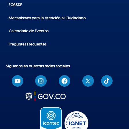
PQRSDF
Mecanismos para la Atención al Ciudadano
Calendario de Eventos
Preguntas Frecuentes
Síguenos en nuestras redes sociales
T
i
k
t
o
k