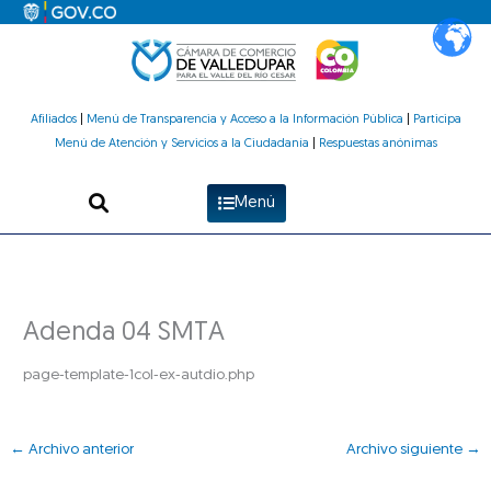
Ir
al
contenido
Afiliados
|
Menú de Transparencia y Acceso a la Información Pública
|
Participa
Menú de Atención y Servicios a la Ciudadanía
|
Respuestas anónimas
Menú
Adenda 04 SMTA
page-template-1col-ex-autdio.php
←
Archivo anterior
Archivo siguiente
→