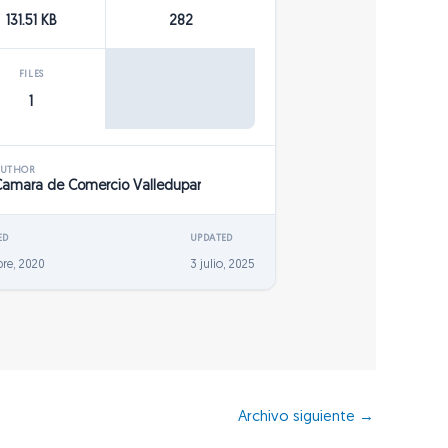
131.51 KB
282
FILES
1
AUTHOR
Camara de Comercio Valledupar
ED
UPDATED
bre, 2020
3 julio, 2025
Archivo siguiente
→