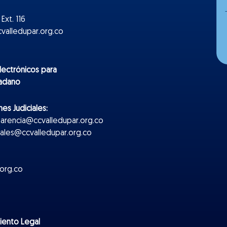
Ext. 116
valledupar.org.co
lectr
ónicos
para
dadano
es Judiciales:
parencia@ccvalledupar.org.co
ciales@ccvalledupar.org.co
org.co
miento Legal