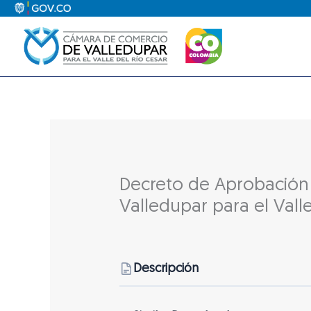
Ir
al
contenido
Decreto de Aprobació
Valledupar para el Vall
Descripción