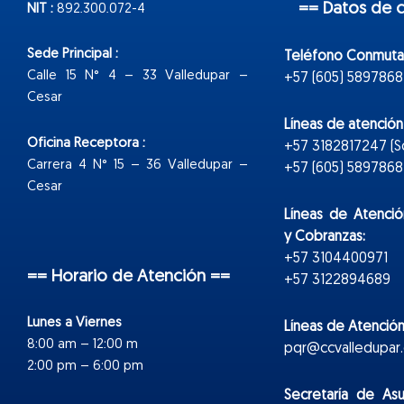
== Datos de 
NIT :
892.300.072-4
Sede Principal :
Teléfono Conmuta
Calle 15 N° 4 – 33 Valledupar –
+57 (605) 5897868
Cesar
Líneas de atenció
Oficina Receptora :
+57 3182817247 (
Carrera 4 N° 15 – 36 Valledupar –
+57 (605) 5897868 E
Cesar
Líneas de Atenció
y Cobranzas:
+57 3104400971
== Horario de Atención ==
+57 3122894689
Lunes a Viernes
Líneas de Atención
8:00 am – 12:00 m
pqr@ccvalledupar.
2:00 pm – 6:00 pm
Secretaría de As