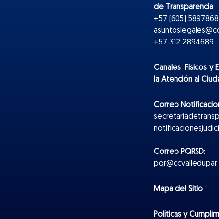
de Transparencia
+57 (605) 5897868 
asuntoslegales@cc
+57 312 2894689
Canales Físicos y
E
la Atención al Ciu
Correo Notificacion
secretariadetrans
notificacionesjudi
Correo PQRSD:
pqr@ccvalledupar.
Mapa del Sitio
Políticas y Cumpli