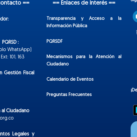
Sí
contacto ==
== Enlaces de interés ==
Transparencia y Acceso a la
dor:
Información Pública
PQRSDF
n PQRSD :
Solo WhatsApp)
Mecanismos para la Atención al
xt: 101, 163
Ciudadano
n Gestión Fiscal
Calendario de Eventos
¡D
Preguntas Frecuentes
 al Ciudadano
org.co
untos Legales y