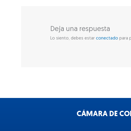
Deja una respuesta
Lo siento, debes estar
conectado
para p
CÁMARA DE COM