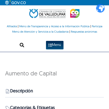
Ir
al
contenido
Afiliados
|
Menú de Transparencia y Acceso a la Información Pública
|
Participa
Menú de Atención y Servicios a la Ciudadanía
|
Respuestas anónimas
Menú
Aumento de Capital
Descripción
Categorías & Etiquetas