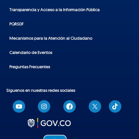
Transparencia y Acceso a la Información Pública
PQRSDF
Mecanismos para la Atención al Ciudadano
Calendario de Eventos
Preguntas Frecuentes
Síguenos en nuestras redes sociales
T
i
k
t
o
k