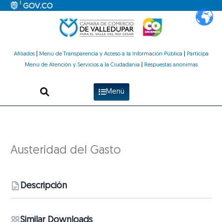
Ir
al
contenido
Afiliados
|
Menú de Transparencia y Acceso a la Información Pública
|
Participa
Menú de Atención y Servicios a la Ciudadanía
|
Respuestas anónimas
Menú
Austeridad del Gasto
Descripción
Similar Downloads