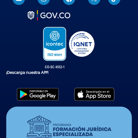
i
k
t
o
k
¡Descarga nuestra APP!