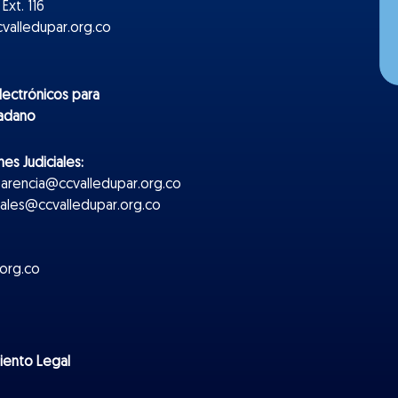
Ext. 116
valledupar.org.co
lectr
ónicos
para
dadano
es Judiciales:
parencia@ccvalledupar.org.co
ciales@ccvalledupar.org.co
org.co
miento Legal