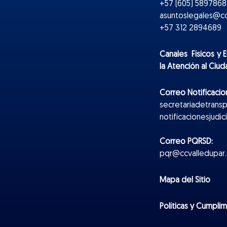
+57 (605) 5897868 
asuntoslegales@cc
+57 312 2894689
Canales Físicos y
E
la Atención al Ciu
Correo Notificacion
secretariadetrans
notificacionesjudi
Correo PQRSD:
pqr@ccvalledupar.
Mapa del Sitio
Políticas y Cumpli