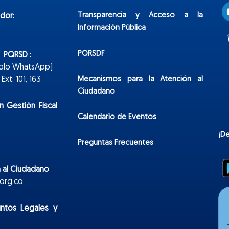
Transparencia y Acceso a la
dor:
Información Pública
PQRSDF
n PQRSD :
Solo WhatsApp)
Mecanismos para la Atención al
xt: 101, 163
Ciudadano
n Gestión Fiscal
Calendario de Eventos
¡D
Preguntas Frecuentes
 al Ciudadano
org.co
untos Legales y