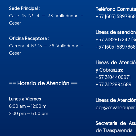
Sede Principal :
Teléfono Conmuta
Calle 15 N° 4 – 33 Valledupar –
+57 (605) 5897868
Cesar
Líneas de atenció
Oficina Receptora :
+57 3182817247 (
Carrera 4 N° 15 – 36 Valledupar –
+57 (605) 5897868 E
Cesar
Líneas de Atenció
y Cobranzas:
+57 3104400971
== Horario de Atención ==
+57 3122894689
Lunes a Viernes
Líneas de Atención
8:00 am – 12:00 m
pqr@ccvalledupar.
2:00 pm – 6:00 pm
Secretaría de As
de Transparencia