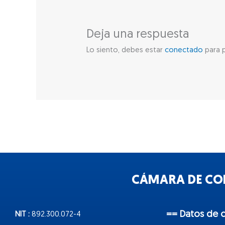
Deja una respuesta
Lo siento, debes estar
conectado
para p
CÁMARA DE COM
== Datos de 
NIT :
892.300.072-4