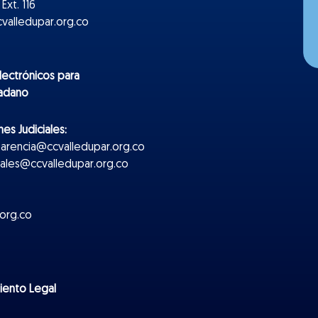
Ext. 116
valledupar.org.co
lectr
ónicos
para
dadano
es Judiciales:
parencia@ccvalledupar.org.co
ciales@ccvalledupar.org.co
org.co
miento Legal