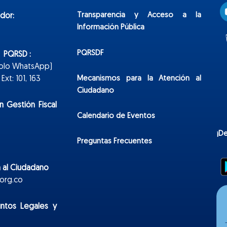
Transparencia y Acceso a la
dor:
Información Pública
PQRSDF
n PQRSD :
Solo WhatsApp)
Mecanismos para la Atención al
xt: 101, 163
Ciudadano
n Gestión Fiscal
Calendario de Eventos
¡D
Preguntas Frecuentes
 al Ciudadano
org.co
untos Legales y