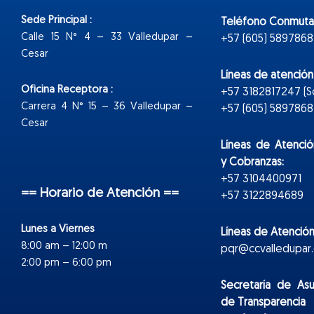
Sede Principal :
Teléfono Conmuta
Calle 15 N° 4 – 33 Valledupar –
+57 (605) 5897868
Cesar
Líneas de atenció
Oficina Receptora :
+57 3182817247 (
Carrera 4 N° 15 – 36 Valledupar –
+57 (605) 5897868 E
Cesar
Líneas de Atenció
y Cobranzas:
+57 3104400971
== Horario de Atención ==
+57 3122894689
Lunes a Viernes
Líneas de Atención
8:00 am – 12:00 m
pqr@ccvalledupar.
2:00 pm – 6:00 pm
Secretaría de As
de Transparencia