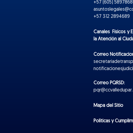
+57 (605) 5897868 
asuntoslegales@cc
+57 312 2894689
Canales Físicos y
E
la Atención al Ciu
Correo Notificacion
secretariadetrans
notificacionesjudi
Correo PQRSD:
pqr@ccvalledupar.
Mapa del Sitio
Políticas y Cumpli