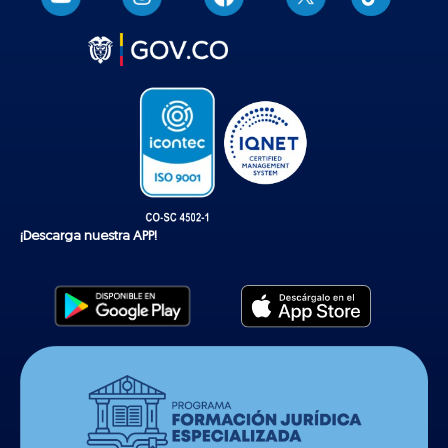
i
k
t
o
k
¡Descarga nuestra APP!