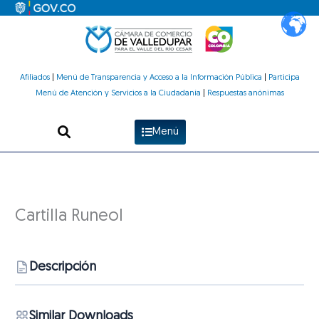
Ir
al
contenido
Afiliados
|
Menú de Transparencia y Acceso a la Información Pública
|
Participa
Menú de Atención y Servicios a la Ciudadanía
|
Respuestas anónimas
Menú
Cartilla Runeol
Descripción
Similar Downloads