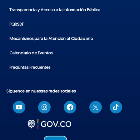
Transparencia y Acceso a la Información Pública
PQRSDF
Mecanismos para la Atención al Ciudadano
Calendario de Eventos
Preguntas Frecuentes
Síguenos en nuestras redes sociales
T
i
k
t
o
k