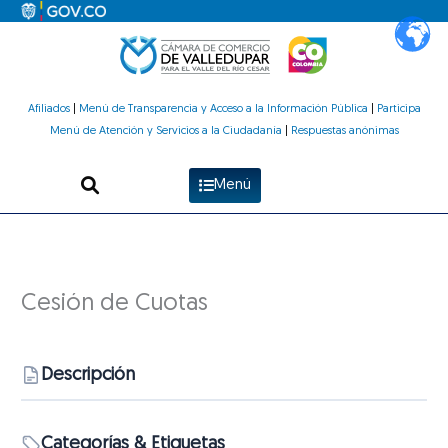
Ir
al
contenido
Afiliados
|
Menú de Transparencia y Acceso a la Información Pública
|
Participa
Menú de Atención y Servicios a la Ciudadanía
|
Respuestas anónimas
Menú
Cesión de Cuotas
Descripción
Categorías & Etiquetas