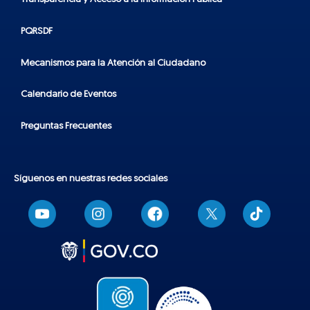
PQRSDF
Mecanismos para la Atención al Ciudadano
Calendario de Eventos
Preguntas Frecuentes
Síguenos en nuestras redes sociales
T
i
k
t
o
k