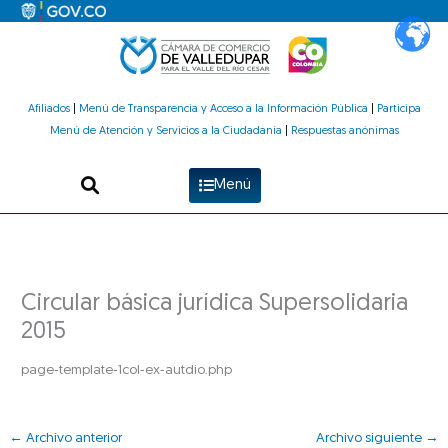
Ir
al
contenido
Afiliados
|
Menú de Transparencia y Acceso a la Información Pública
|
Participa
Menú de Atención y Servicios a la Ciudadanía
|
Respuestas anónimas
Menú
Circular básica jurídica Supersolidaria
2015
page-template-1col-ex-autdio.php
←
Archivo anterior
Archivo siguiente
→