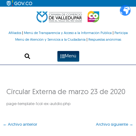
Ir
al
contenido
Afiliados
|
Menú de Transparencia y Acceso a la Información Pública
|
Participa
Menú de Atención y Servicios a la Ciudadanía
|
Respuestas anónimas
Menú
Circular Externa de marzo 23 de 2020
page-template-1col-ex-autdio.php
←
Archivo anterior
Archivo siguiente
→