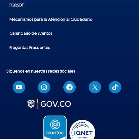
PQRSDF
Mecanismos para la Atención al Ciudadano
Calendario de Eventos
Preguntas Frecuentes
Síguenos en nuestras redes sociales
T
i
k
t
o
k