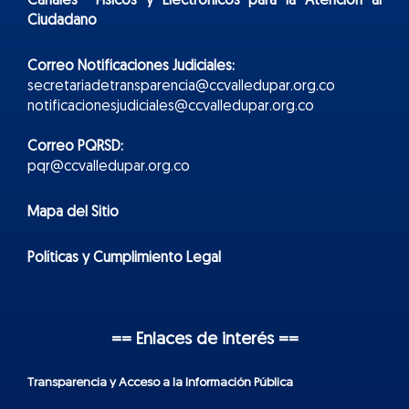
Canales Físicos y
Electr
ónicos
para la Atención al
Ciudadano
Correo Notificaciones Judiciales:
secretariadetransparencia@ccvalledupar.org.co
notificacionesjudiciales@ccvalledupar.org.co
Correo PQRSD:
pqr@ccvalledupar.org.co
Mapa del Sitio
Políticas y Cumplimiento Legal
== Enlaces de interés ==
Transparencia y Acceso a la Información Pública