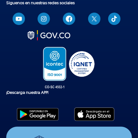
Síguenos en nuestras redes sociales
T
i
k
t
o
k
¡Descarga nuestra APP!