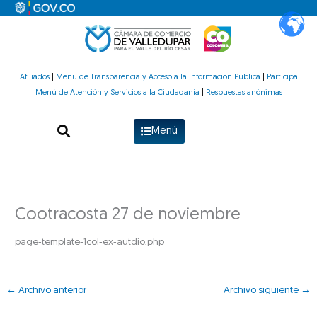
Ir
al
contenido
Afiliados
|
Menú de Transparencia y Acceso a la Información Pública
|
Participa
Menú de Atención y Servicios a la Ciudadanía
|
Respuestas anónimas
Menú
Cootracosta 27 de noviembre
page-template-1col-ex-autdio.php
←
Archivo anterior
Archivo siguiente
→