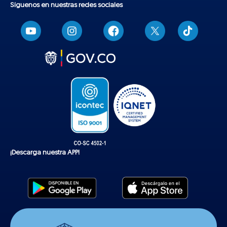
Síguenos en nuestras redes sociales
T
i
k
t
o
k
¡Descarga nuestra APP!