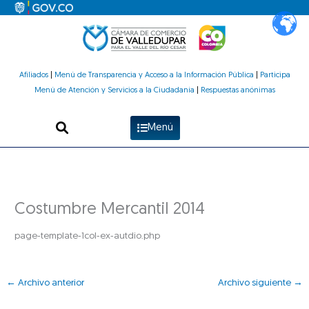
Ir
al
contenido
Afiliados
|
Menú de Transparencia y Acceso a la Información Pública
|
Participa
Menú de Atención y Servicios a la Ciudadanía
|
Respuestas anónimas
Menú
Costumbre Mercantil 2014
page-template-1col-ex-autdio.php
←
Archivo anterior
Archivo siguiente
→