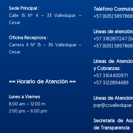
Sede Principal :
Teléfono Conmuta
Calle 15 N° 4 – 33 Valledupar –
+57 (605) 5897868
Cesar
Líneas de atenció
Oficina Receptora :
+57 3182817247 (
Carrera 4 N° 15 – 36 Valledupar –
+57 (605) 5897868 E
Cesar
Líneas de Atenció
y Cobranzas:
+57 3104400971
== Horario de Atención ==
+57 3122894689
Lunes a Viernes
Líneas de Atención
8:00 am – 12:00 m
pqr@ccvalledupar.
2:00 pm – 6:00 pm
Secretaría de As
de Transparencia