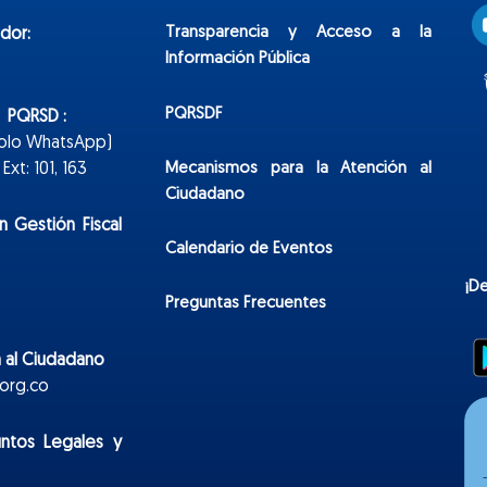
Transparencia y Acceso a la
dor:
Información Pública
PQRSDF
n PQRSD :
Solo WhatsApp)
Mecanismos para la Atención al
xt: 101, 163
Ciudadano
n Gestión Fiscal
Calendario de Eventos
¡D
Preguntas Frecuentes
 al Ciudadano
org.co
untos Legales y