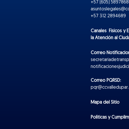
+57 (605) 5897868 
asuntoslegales@cc
+57 312 2894689
Canales Físicos y
E
la Atención al Ciu
Correo Notificacion
secretariadetrans
notificacionesjudi
Correo PQRSD:
pqr@ccvalledupar.
Mapa del Sitio
Políticas y Cumpli