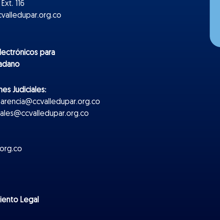
Ext. 116
valledupar.org.co
lectr
ónicos
para
dadano
es Judiciales:
parencia@ccvalledupar.org.co
ciales@ccvalledupar.org.co
org.co
miento Legal