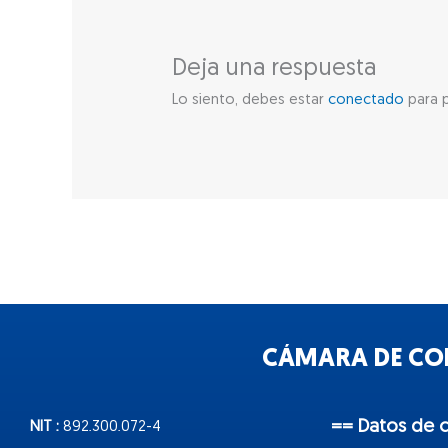
Deja una respuesta
Lo siento, debes estar
conectado
para p
CÁMARA DE COM
== Datos de 
NIT :
892.300.072-4